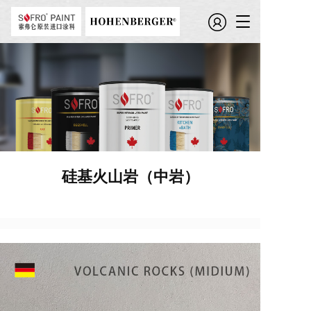
T
o
g
g
l
e
n
a
v
i
g
硅基火山岩（中岩）
a
t
i
o
n