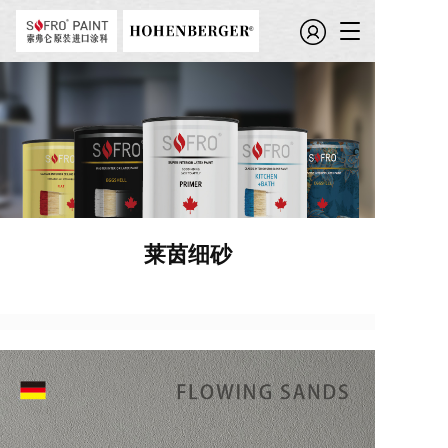
T
o
g
g
l
e
n
a
v
i
g
莱茵细砂
a
t
i
o
n